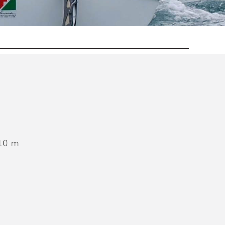
,10 m